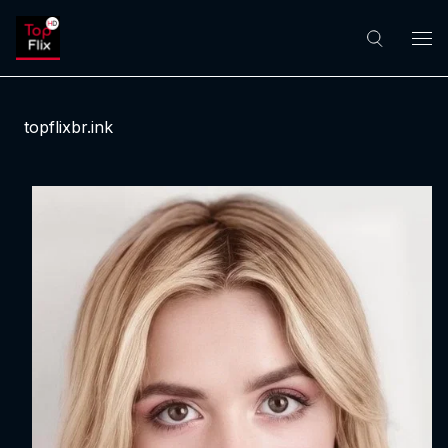
topflixbr.ink