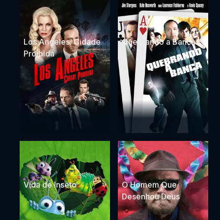
Los Angeles: Cidade
Quebrando a Banca
Proibida
Vida de Inseto
O Homem Que
Desenhou Deus