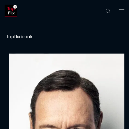
topflixbr.ink