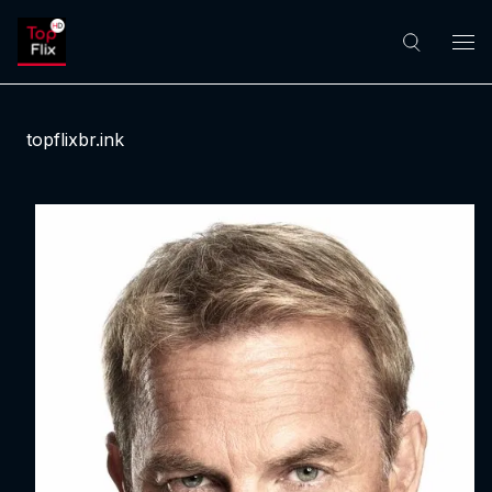
topflixbr.ink