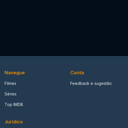
Navegue
Conta
Filmes
Feedback e sugestão
Séries
Top IMDB
Jurídico