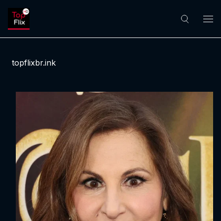
topflixbr.ink