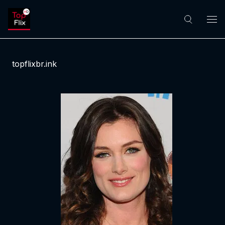
topflixbr.ink