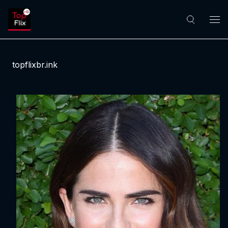
topflixbr.ink