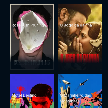
Rosebush Pruning
O Jogo da Rainha
Motel Destino
O Marinheiro das
Montanhas