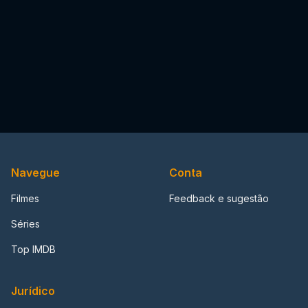
Navegue
Conta
Filmes
Feedback e sugestão
Séries
Top IMDB
Jurídico