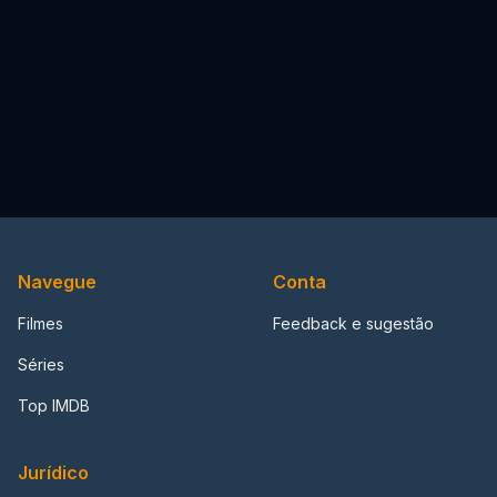
Navegue
Conta
Filmes
Feedback e sugestão
Séries
Top IMDB
Jurídico