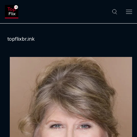
topflixbr.ink