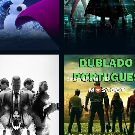
r
Batem à Porta - HD