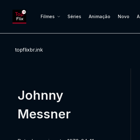
Filmes
Séries
Animação
Novo
A
topflixbr.ink
Johnny
Messner