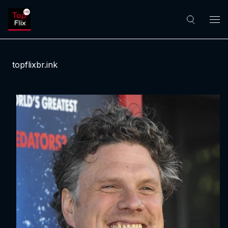
topflixbr.ink