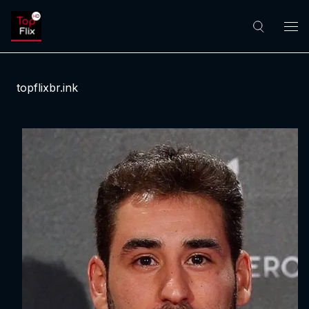
topflixbr.ink