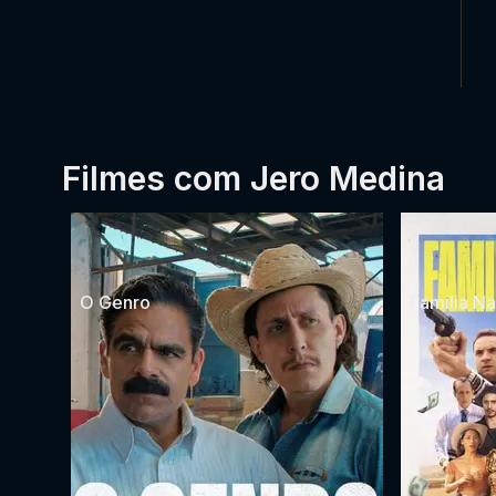
Filmes com Jero Medina
O Genro
Familia Na