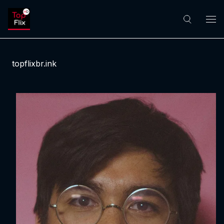
topflixbr.ink