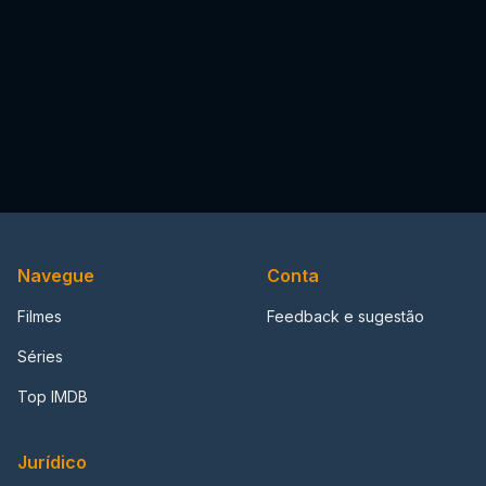
Navegue
Conta
Filmes
Feedback e sugestão
Séries
Top IMDB
Jurídico