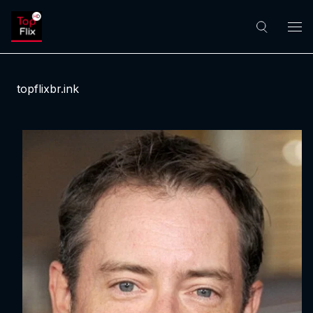
topflixbr.ink