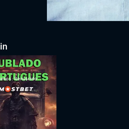
in
intos : Renascido