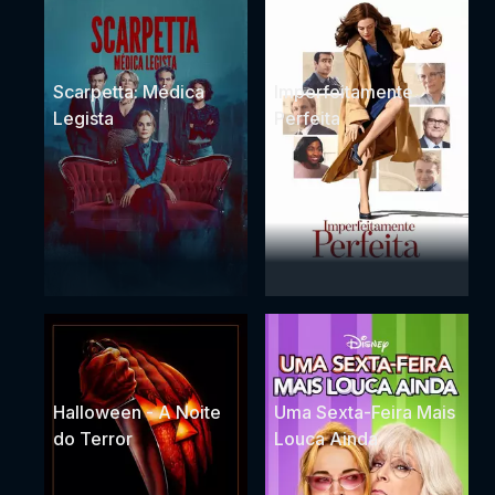
Scarpetta: Médica
Imperfeitamente
Legista
Perfeita
Halloween - A Noite
Uma Sexta-Feira Mais
do Terror
Louca Ainda