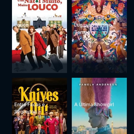
Um Natal Muito, Muito
Tudo em Todo o
Louco
Lugar ao Mesmo
Tempo
Entre Facas e
A Última Showgirl
Segredos