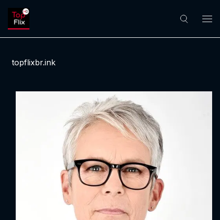
topflixbr.ink