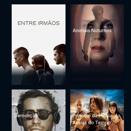
Entre Irmãos
Animais Noturnos
Demolição
Príncipe da Pérsia: As
Areias do Tempo