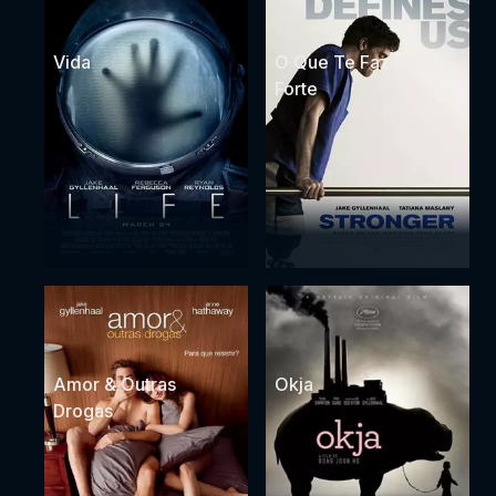
Vida
O Que Te Faz Mais
Forte
Amor & Outras
Okja
Drogas