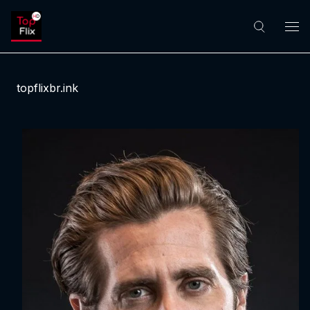
topflixbr.ink