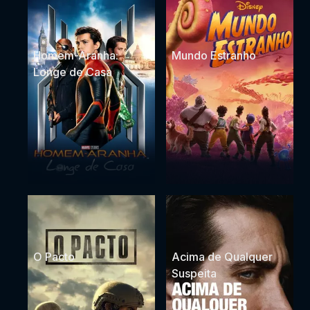
Homem-Aranha:
Mundo Estranho
Longe de Casa
O Pacto
Acima de Qualquer
Suspeita