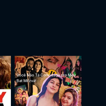
Você Não Tá Convidada pro Meu
Bat Mitzvá!