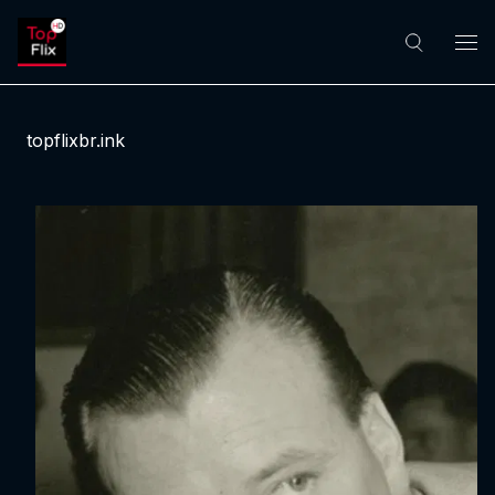
topflixbr.ink