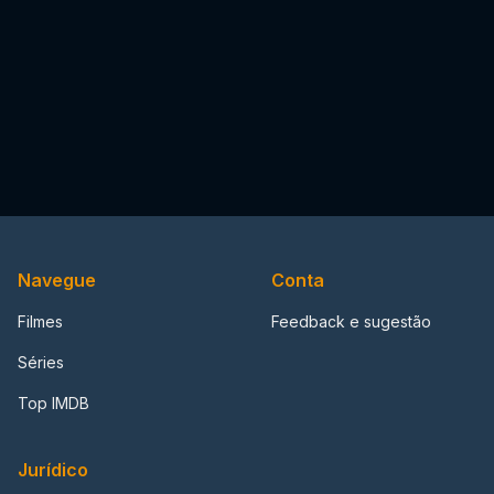
Navegue
Conta
Filmes
Feedback e sugestão
Séries
Top IMDB
Jurídico