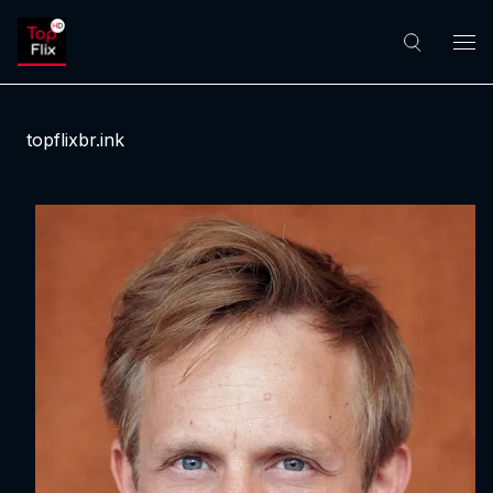
topflixbr.ink