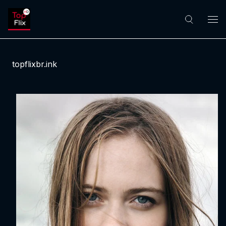
topflixbr.ink