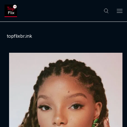
topflixbr.ink