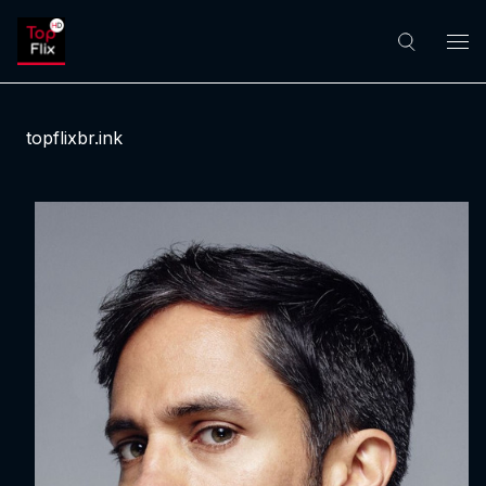
topflixbr.ink