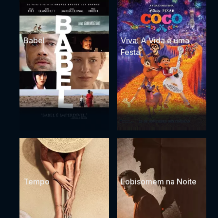
Babel
Viva: A Vida é uma
Festa
Tempo
Lobisomem na Noite