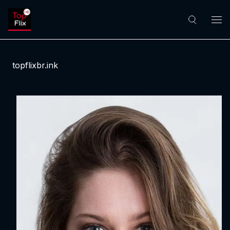
topflixbr.ink