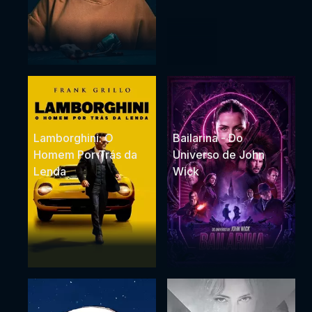
Lamborghini: O
Bailarina - Do
Homem Por Trás da
Universo de John
Lenda
Wick