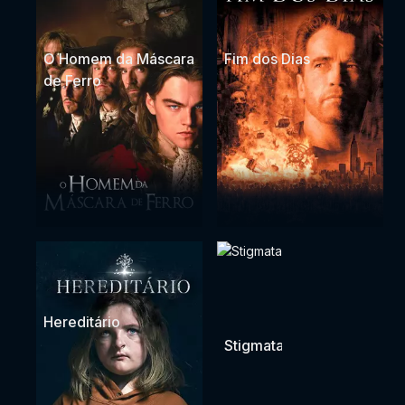
O Homem da Máscara
Fim dos Dias
de Ferro
Hereditário
Stigmata