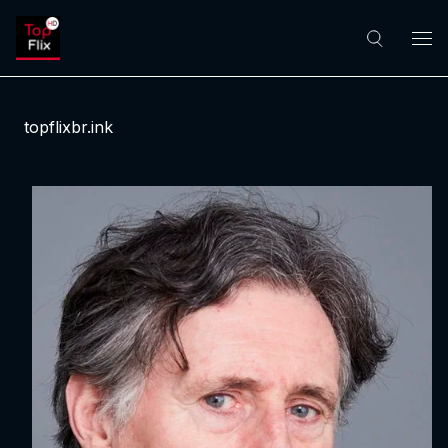
topflixbr.ink