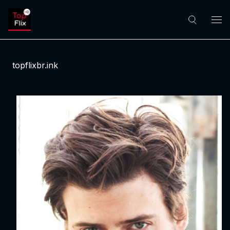
topflixbr.ink