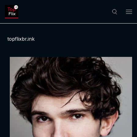
topflixbr.ink