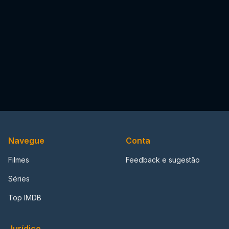
Navegue
Conta
Filmes
Feedback e sugestão
Séries
Top IMDB
Jurídico