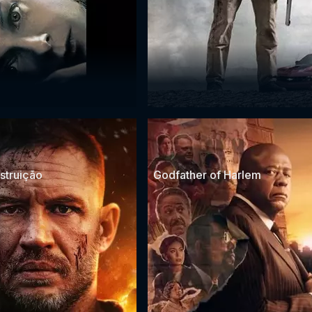
struição
Godfather of Harlem