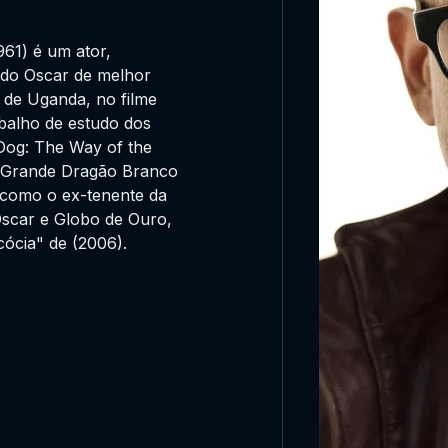
961) é um ator,
 do Oscar de melhor
 de Uganda, no filme
abalho de estudo dos
Dog: The Way of the
O Grande Dragão Branco
d como o ex-tenente da
Oscar e Globo de Ouro,
cócia" de (2006).