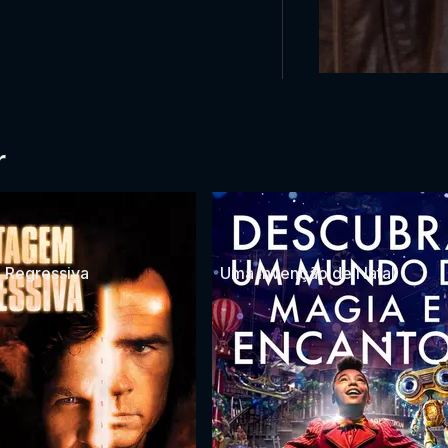
r
 Regressiva
Uma Invenção de Natal