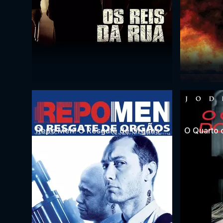
Repo Men: O Resgate de Órgãos
O Quarto 