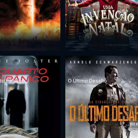
do Pânico
O Último Desafio