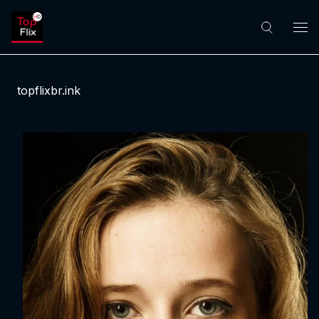
topflixbr.ink