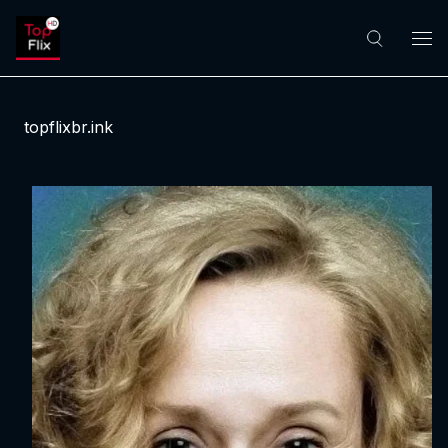
topflixbr.ink