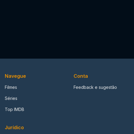
Navegue
Conta
Filmes
Feedback e sugestão
Séries
Top IMDB
Jurídico