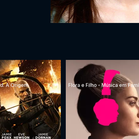
d: A Origem
Flora e Filho - Música em Famí