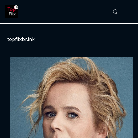
topflixbr.ink