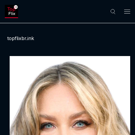
topflixbr.ink