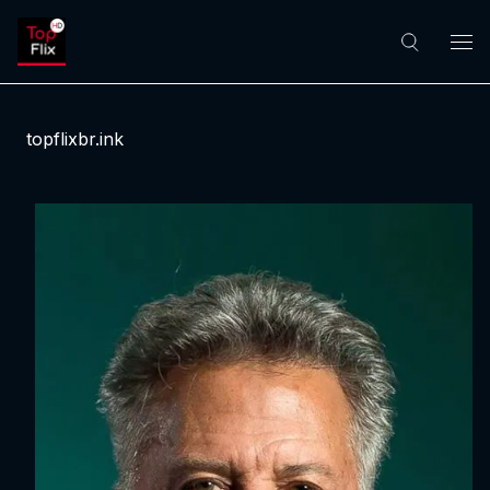
topflixbr.ink