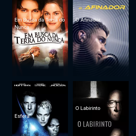
Em Busca da Terra do
O Afinador
Nunca
O Labirinto
Esfera