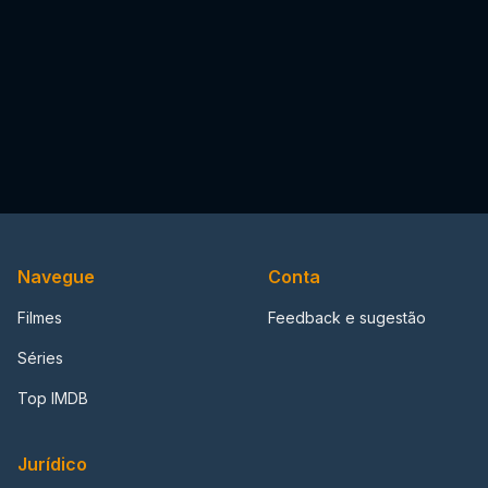
Navegue
Conta
Filmes
Feedback e sugestão
Séries
Top IMDB
Jurídico