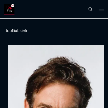
topflixbr.ink