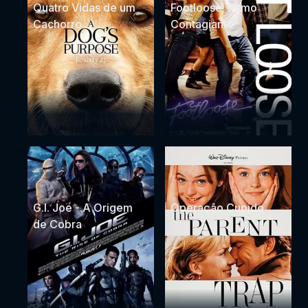
Quatro Vidas de um
Footloose: Ritmo
Cachorro
Contagiante
G.I. Joe - A Origem
Operação Cupido
de Cobra