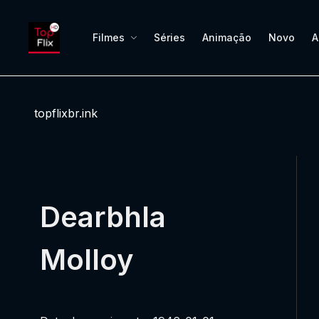
Filmes
Séries
Animação
Novo
A
topflixbr.ink
Dearbhla
Molloy