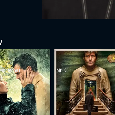
y
 Montanhas
Mr. K