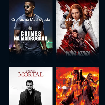
Crimes na Madrugada
Viúva Negra
Caçada Mortal
Hellboy