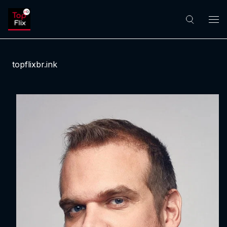
topflixbr.ink