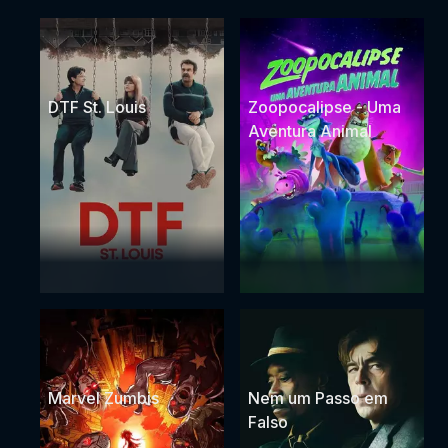
DTF St. Louis
Zoopocalipse - Uma
Aventura Animal
Marvel Zumbis
Nem um Passo em
Falso