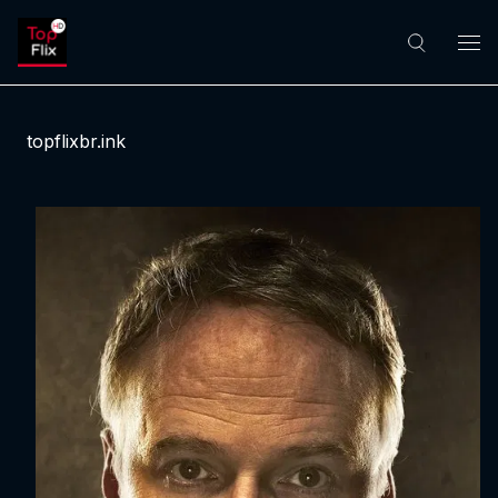
topflixbr.ink