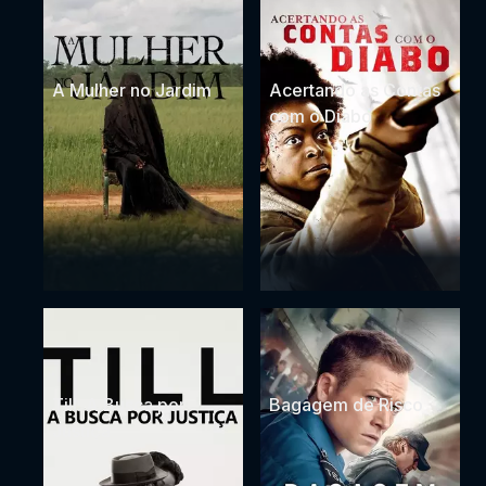
A Mulher no Jardim
Acertando as Contas
com o Diabo
Till: A Busca por
Bagagem de Risco
Justiça