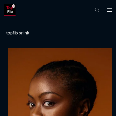
topflixbr.ink