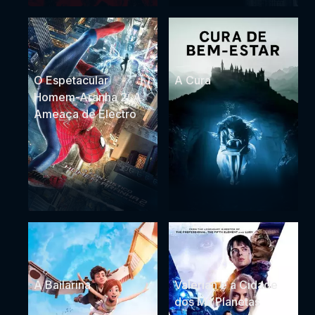
O Espetacular
A Cura
Homem-Aranha 2: A
Ameaça de Electro
A Bailarina
Valerian e a Cidade
dos Mil Planetas