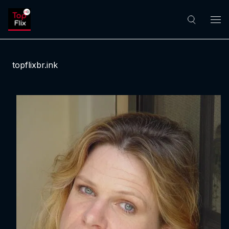
topflixbr.ink