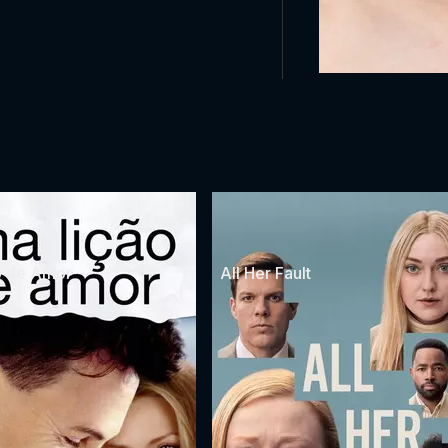
g
o de Amor
All Her Fault