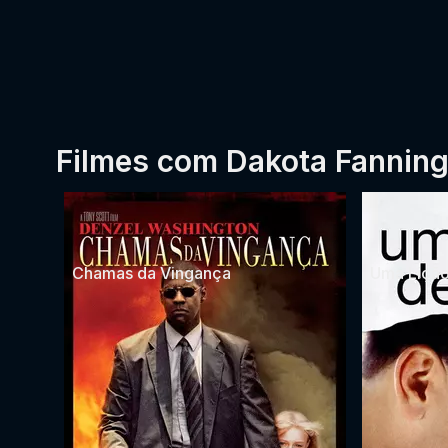
Filmes com Dakota Fannin
Chamas da Vingança
Uma Liçã