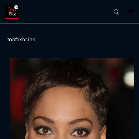
topflixbr.ink