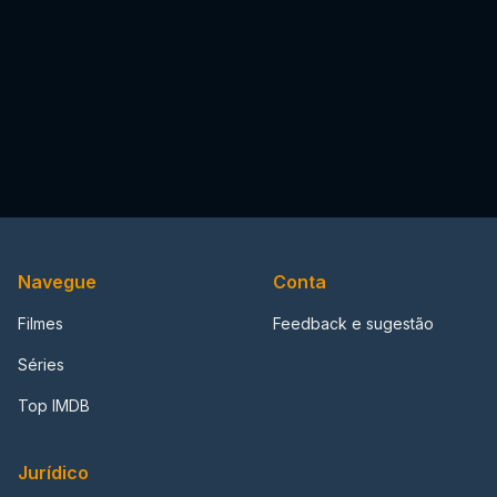
Navegue
Conta
Filmes
Feedback e sugestão
Séries
Top IMDB
Jurídico