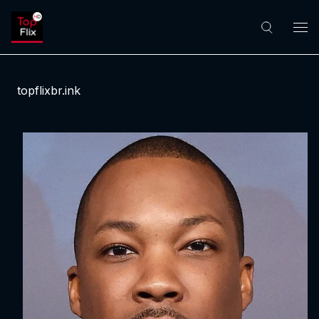
topflixbr.ink