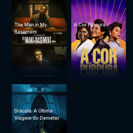
The Man in My
A Cor Púrpura
Basement
Drácula: A Última
Viagem do Deméter