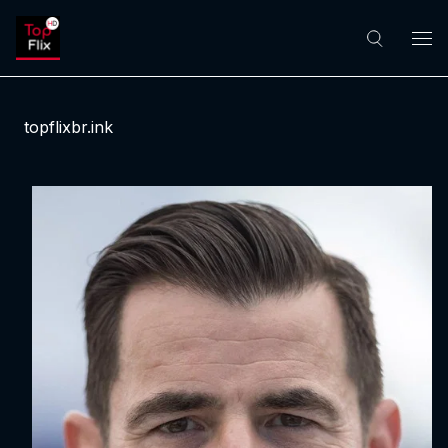
topflixbr.ink