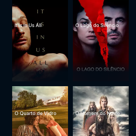
It Is in Us All
O Lago do Silêncio
O Quarto de Vidro
O Homem do Norte