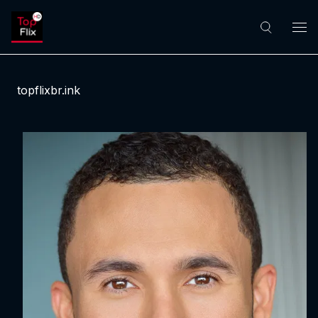
topflixbr.ink