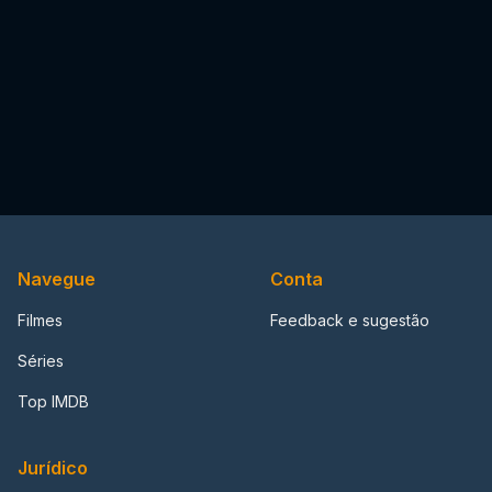
Navegue
Conta
Filmes
Feedback e sugestão
Séries
Top IMDB
Jurídico