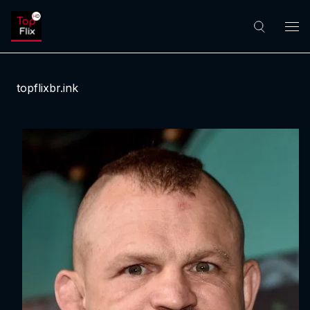
topflixbr.ink