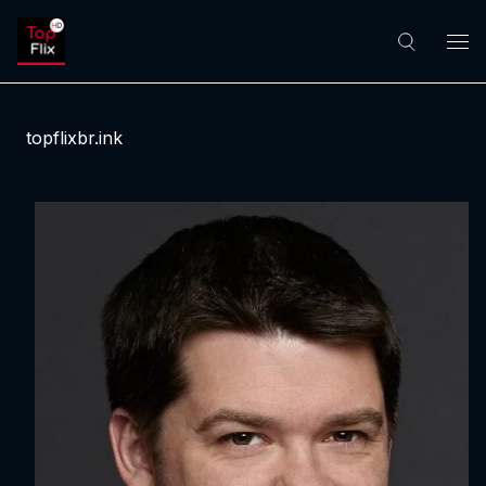
topflixbr.ink